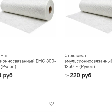
омат
Стекломат
сионносвязанный ЕМС 300-
эмульсионносвязанны
 (Рулон)
1250-Е (Рулон)
0 руб
220 руб
От