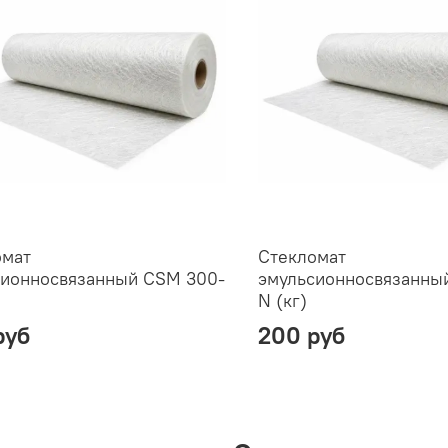
омат
Стекломат
сионносвязанный CSM 300-
эмульсионносвязанны
N (кг)
руб
200 руб