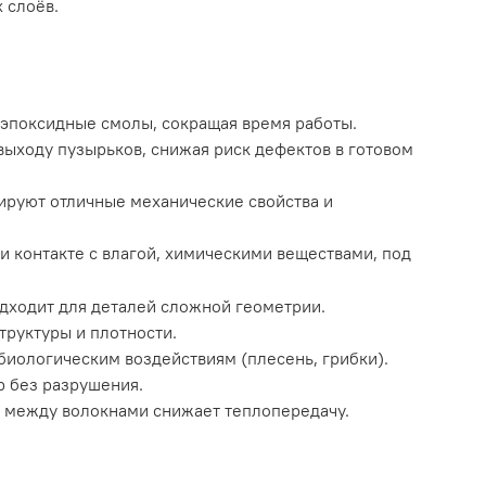
 слоёв.
 эпоксидные смолы, сокращая время работы.
 выходу пузырьков, снижая риск дефектов в готовом
рируют отличные механические свойства и
ри контакте с влагой, химическими веществами, под
дходит для деталей сложной геометрии.
труктуры и плотности.
 биологическим воздействиям (плесень, грибки).
р без разрушения.
м между волокнами снижает теплопередачу.