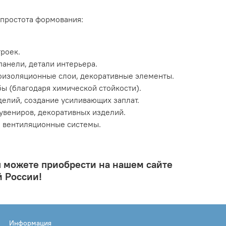
 простота формования:
троек.
панели, детали интерьера.
роизоляционные слои, декоративные элементы.
убы (благодаря химической стойкости).
делий, создание усиливающих заплат.
сувениров, декоративных изделий.
, вентиляционные системы.
 можете приобрести на нашем сайте
й России!
Информация