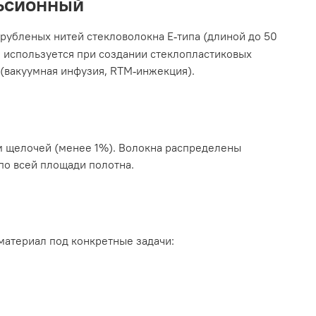
ьсионный
рубленых нитей стекловолокна Е
типа
(
длиной
до
50
‑
о
используется
при
создании
стеклопластиковых
(вакуумная инфузия, RTM
инжекция
).
‑
м щелочей (менее 1%). Волокна распределены
по всей площади полотна.
материал под конкретные задачи: