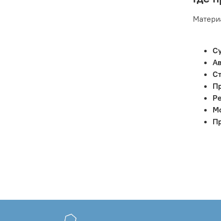
Материа
С
А
С
П
Ре
М
П