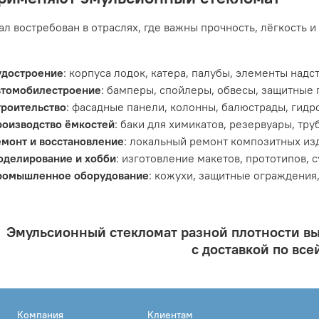
л востребован в отраслях, где важны прочность, лёгкость и
удостроение
: корпуса лодок, катера, палубы, элементы надс
втомобилестроение
: бамперы, спойлеры, обвесы, защитные 
троительство
: фасадные панели, колонны, балюстрады, гид
роизводство ёмкостей
: баки для химикатов, резервуары, тр
монт и восстановление
: локальный ремонт композитных из
оделирование и хобби
: изготовление макетов, прототипов, 
ромышленное оборудование
: кожухи, защитные ограждения
Эмульсионный стекломат разной плотности вы
с доставкой по все
Компания
Клиентам