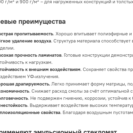
2
2
0 г/м
и 900 г/м
– для нагруженных конструкций и толстых
евые преимущества
ыстрая пропитываемость
. Хорошо впитывает полиэфирные и
гкое удаление воздуха
. Структура материала способствует
делии.
сокая прочность ламинатов
. Готовые конструкции демонст
тойчивость к нагрузкам.
тойчивость к внешним воздействиям
. Сохраняет свойства п
оздействием УФ
излучения
.
‑
орошая драпируемость.
Легко принимает форму матрицы, по
кономичность
. Снижает расход смолы за счёт оптимальной с
олговечность
. Не подвержен гниению, коррозии, устойчив к
нестойкость
. Выдерживает воздействие высоких температу
еплоизоляционные свойства
. Благодаря воздушным пустота
применяют эмульсионный стекломат