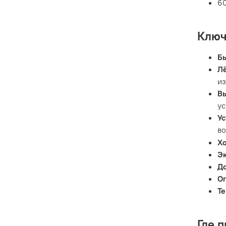
60
Ключ
Б
Лё
из
Вы
ус
Ус
в
Х
Э
Д
Ог
Т
Где 