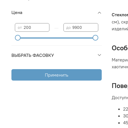
Цена
Стекло
см
),
ск
—
от
до
издели
Особ
ВЫБРАТЬ ФАСОВКУ
Матери
хаотичн
Применить
Пове
Доступн
22
30
45