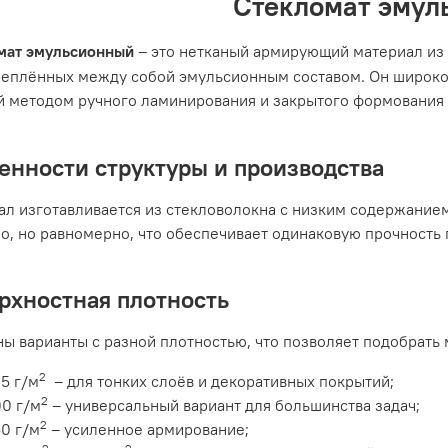
Стекломат эмул
мат эмульсионный
– это нетканый армирующий материал из 
реплённых
между
собой
эмульсионным
составом
.
Он
широк
й
методом
ру
чного ламинирования и закрытого формования 
енности структуры и производства
ал изготавливается из стекловолокна с низким содержание
о, но равномерно, что обеспечивает одинаковую прочность 
рхностная плотность
ы варианты с разной плотностью, что позволяет подобрать 
2
5 г/м
– для тонких слоёв и декоративных покрытий;
2
0 г/м
– универсальный вариант для большинства задач;
2
0 г/м
– усиленное армирование;