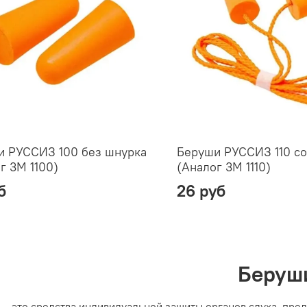
и РУССИЗ 100 без шнурка
Беруши РУССИЗ 110 с
г 3М 1100)
(Аналог 3М 1110)
б
26 руб
Беруш
и
– это средства индивидуальной защиты органов слуха, пре