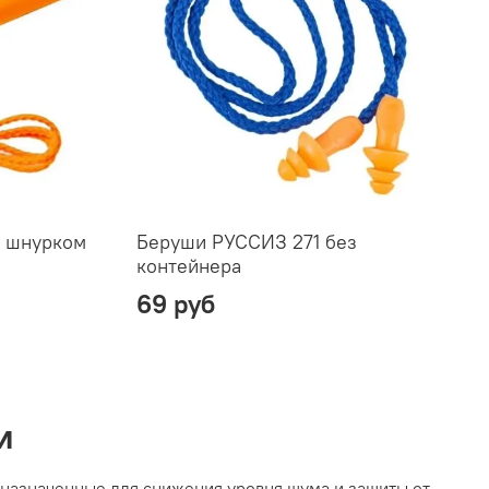
о шнурком
Беруши РУССИЗ 271 без
контейнера
69 руб
и
дназначенные для снижения уровня шума и защиты от