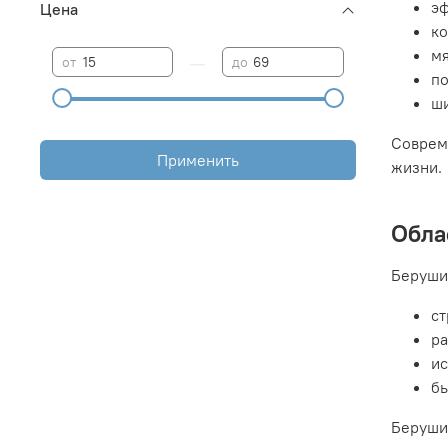
э
Цена
ко
м
—
от
до
по
ши
Соврем
Применить
жизни.
Обла
Беруши
ст
ра
ис
бы
Беруши 