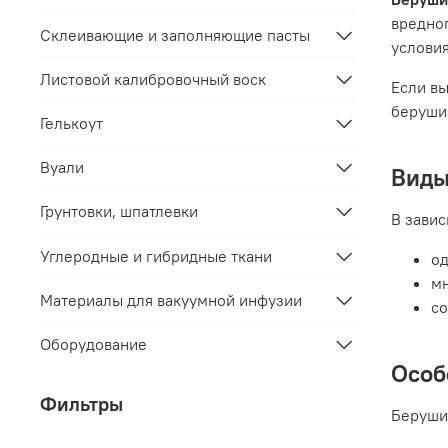
вредног
Склеивающие и заполняющие пасты
условия
Листовой калибровочный воск
Если вы
беруши 
Гелькоут
Вуали
Виды
Грунтовки, шпатлевки
В завис
Углеродные и гибридные ткани
од
мн
Материалы для вакуумной инфузии
со
Оборудование
Особ
Фильтры
Беруши