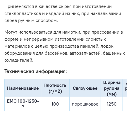
Применяются в качестве сырья при изготовлении
стеклопластиков и изделий из них, при накладывании
слоёв ручным способом.
Могут использоваться для намотки, при прессовании в
форме и непрерывном изготовлении слоистых
материалов с целью производства
панелей, лодок,
оборудования для бассейнов, автозапчастей, башенных
охладителей.
Техническая информация:
Ширина
Д
Плотность
Наименование
Связующее
рулона
ру
(г/м2)
(мм)
ЕМС 100-1250-
100
порошковое
1250
Р