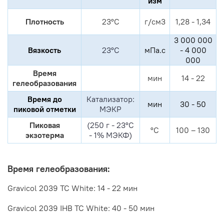
изм
Плотность
23°C
г/см3
1,28 - 1,34
3 000 000
Вязкость
23°C
мПа.с
- 4 000
000
Время
мин
14 - 22
гелеобразования
Время до
Катализатор:
мин
30 - 50
пиковой отметки
МЭКР
Пиковая
(250 г - 23°C
°С
100 – 130
экзотерма
- 1% МЭКФ)
Время гелеобразования:
Gravicol 2039 ТС
White: 14 - 22
мин
Gravicol 2039 IHB ТС
White: 40 - 50
мин