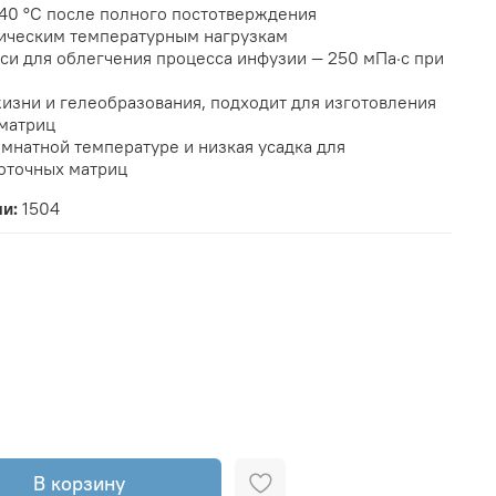
140 °C после полного постотверждения
лическим температурным нагрузкам
еси для облегчения процесса инфузии — 250 мПа·с при
изни и гелеобразования, подходит для изготовления
матриц
мнатной температуре и низкая усадка для
оточных матриц
ли:
1504
В корзину