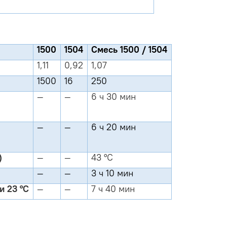
1500
1504
Смесь 1500 / 1504
1,11
0,92
1,07
1500
16
250
—
—
6 ч 30 мин
—
—
6 ч 20 мин
)
—
—
43 °C
—
—
3 ч 10 мин
и 23 °C
—
—
7 ч 40 мин