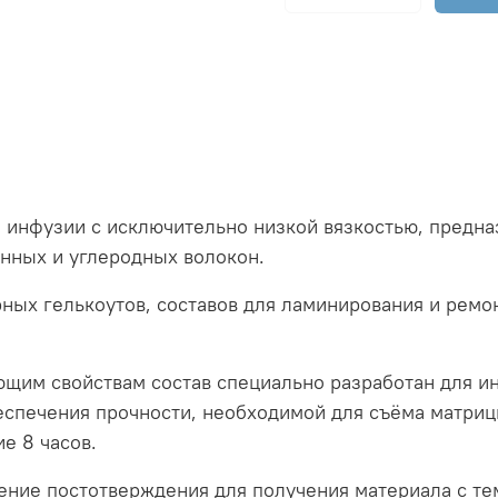
 инфузии с исключительно низкой вязкостью, предн
янных и углеродных волокон.
ных гелькоутов, составов для ламинирования и рем
ющим свойствам состав специально разработан для 
еспечения прочности, необходимой для съёма матриц
е 8 часов.
ние постотверждения для получения материала с тем