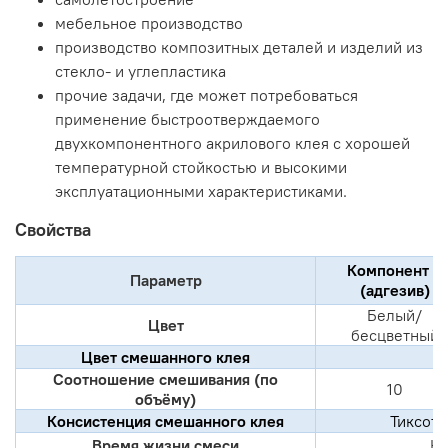
мебельное производство
производство композитных деталей и изделий из
стекло- и углепластика
прочие задачи, где может потребоваться
применение быстроотверждаемого
двухкомпонентного акрилового клея с хорошей
температурной стойкостью и высокими
эксплуатационными характеристиками.
Свойства
Компонент А
Параметр
(адгезив)
Белый/
Цвет
бесцветный
Цвет смешанного клея
Соотношение смешивания (по
10
объёму)
Консистенция смешанного клея
Тиксот
Время жизни смеси
Не