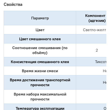
Свойства
Компонент А
Параметр
(адгезив)
Цвет
Светло-желты
Цвет смешанного клея
С
Соотношение смешивания (по
2
объёму)
Консистенция смешанного клея
Тиксотр
Время жизни смеси
Не 
Время достижения транспортной
Не 
прочности
Время набора максимальной
прочности
Температура эксплуатации
От 